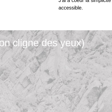
J’ai à coeur la simplicit
accessible.
on cligne des yeux)