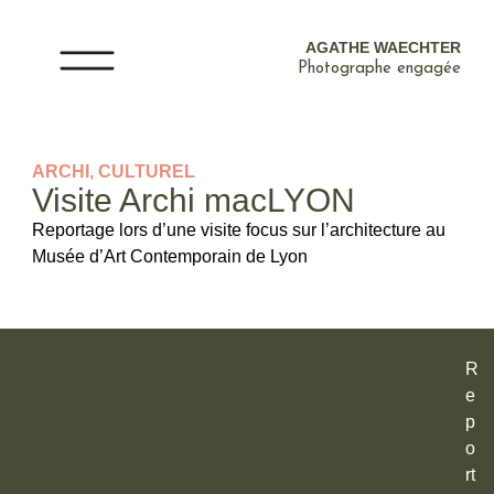
AGATHE WAECHTER
Photographe engagée
ARCHI
,
CULTUREL
Visite Archi macLYON
Reportage lors d’une visite focus sur l’architecture au
Musée d’Art Contemporain de Lyon
R
e
p
o
rt